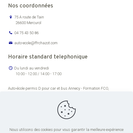
Nos coordonnées
75 A route de Tain
26600 Mercurol
04 75 43 50 86
auto-ecole@ffrchazot.com
Horaire standard telephonique
Du lundi au vendredi
10:00 - 12:00 / 14:00 - 17:00
Auto-école permis D pour car et bus Annecy -
Formation FCO,
renouvellement permis de conducteur routier Bourg-en-Bresse -
Formation permis C pour véhicules lourds Chambéry -
Auto-école
permis transport en commun pas cher Dijon -
Formation permis de
conduire poids lourds Grenoble -
Centre de formation permis CE Lons-
le-Saunier -
Centre de formation chauffeur poids lourds Lyon -
Centre
de formation permis CE Saint-Étienne -
Formation FCO et FIMO pour
conduite de poids lourds Valence
Nous utilisons des cookies pour vous garantir la meilleure expérience