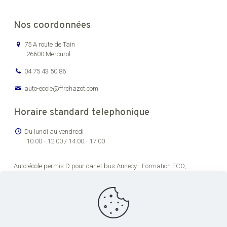
Nos coordonnées
75 A route de Tain
26600 Mercurol
04 75 43 50 86
auto-ecole@ffrchazot.com
Horaire standard telephonique
Du lundi au vendredi
10:00 - 12:00 / 14:00 - 17:00
Auto-école permis D pour car et bus Annecy -
Formation FCO,
renouvellement permis de conducteur routier Bourg-en-Bresse -
Formation permis C pour véhicules lourds Chambéry -
Auto-école
permis transport en commun pas cher Dijon -
Formation permis de
conduire poids lourds Grenoble -
Centre de formation permis CE Lons-
le-Saunier -
Centre de formation chauffeur poids lourds Lyon -
Centre
de formation permis CE Saint-Étienne -
Formation FCO et FIMO pour