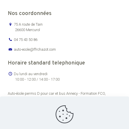
Nos coordonnées
75 A route de Tain
26600 Mercurol
04 75 43 50 86
auto-ecole@ffrchazot.com
Horaire standard telephonique
Du lundi au vendredi
10:00 - 12:00 / 14:00 - 17:00
Auto-école permis D pour car et bus Annecy -
Formation FCO,
renouvellement permis de conducteur routier Bourg-en-Bresse -
Formation permis C pour véhicules lourds Chambéry -
Auto-école
permis transport en commun pas cher Dijon -
Formation permis de
conduire poids lourds Grenoble -
Centre de formation permis CE Lons-
le-Saunier -
Centre de formation chauffeur poids lourds Lyon -
Centre
de formation permis CE Saint-Étienne -
Formation FCO et FIMO pour