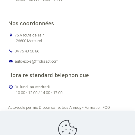
Nos coordonnées
75 A route de Tain
26600 Mercurol
04 75 43 50 86
auto-ecole@ffrchazot.com
Horaire standard telephonique
Du lundi au vendredi
10:00 - 12:00 / 14:00 - 17:00
Auto-école permis D pour car et bus Annecy -
Formation FCO,
renouvellement permis de conducteur routier Bourg-en-Bresse -
Formation permis C pour véhicules lourds Chambéry -
Auto-école
permis transport en commun pas cher Dijon -
Formation permis de
conduire poids lourds Grenoble -
Centre de formation permis CE Lons-