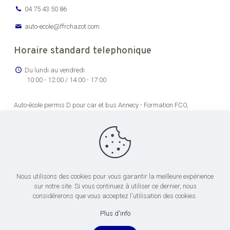
04 75 43 50 86
auto-ecole@ffrchazot.com
Horaire standard telephonique
Du lundi au vendredi
10:00 - 12:00 / 14:00 - 17:00
Auto-école permis D pour car et bus Annecy -
Formation FCO,
renouvellement permis de conducteur routier Bourg-en-Bresse -
Formation permis C pour véhicules lourds Chambéry -
Auto-école
permis transport en commun pas cher Dijon -
Formation permis de
conduire poids lourds Grenoble -
Centre de formation permis CE Lons-
le-Saunier -
Centre de formation chauffeur poids lourds Lyon -
Centre
de formation permis CE Saint-Étienne -
Formation FCO et FIMO pour
conduite de poids lourds Valence
Nous utilisons des cookies pour vous garantir la meilleure expérience
sur notre site. Si vous continuez à utiliser ce dernier, nous
considérerons que vous acceptez l'utilisation des cookies.
Plus d'info