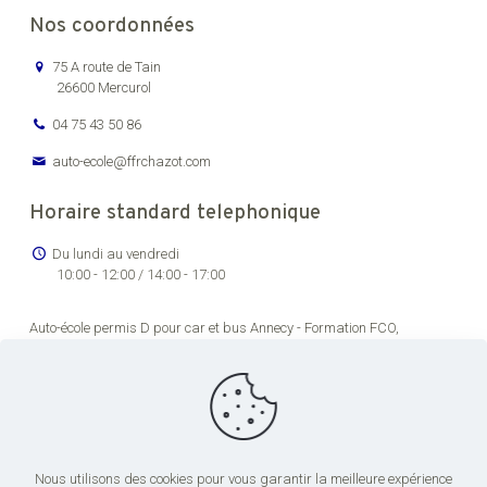
Nos coordonnées
75 A route de Tain
26600 Mercurol
04 75 43 50 86
auto-ecole@ffrchazot.com
Horaire standard telephonique
Du lundi au vendredi
10:00 - 12:00 / 14:00 - 17:00
Auto-école permis D pour car et bus Annecy -
Formation FCO,
renouvellement permis de conducteur routier Bourg-en-Bresse -
Formation permis C pour véhicules lourds Chambéry -
Auto-école
permis transport en commun pas cher Dijon -
Formation permis de
conduire poids lourds Grenoble -
Centre de formation permis CE Lons-
le-Saunier -
Centre de formation chauffeur poids lourds Lyon -
Centre
de formation permis CE Saint-Étienne -
Formation FCO et FIMO pour
conduite de poids lourds Valence
Nous utilisons des cookies pour vous garantir la meilleure expérience