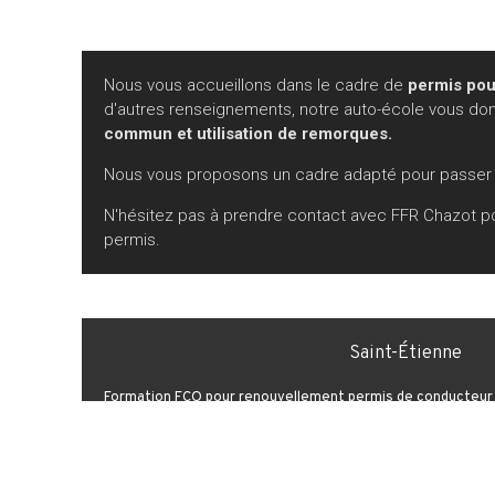
Nous vous accueillons dans le cadre de
permis pou
d'autres renseignements, notre auto-école vous donne
commun et utilisation de remorques.
Nous vous proposons un cadre adapté pour passer v
N'hésitez pas à prendre contact avec FFR Chazot p
permis.
Saint-Étienne
Formation FCO pour renouvellement permis de conducteur 
Formation permis transport en commun Saint-Étienne
Auto-école permis de conduire poids lourds Saint-Étienne