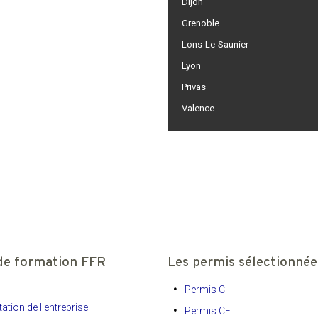
Dijon
ement gratuit Saint-Étienne
Grenoble
Lons-Le-Saunier
Lyon
Privas
Valence
de formation FFR
Les permis sélectionnée
Permis C
ation de l'entreprise
Permis CE