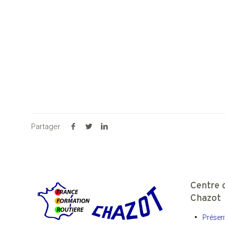
Tarif permis CE Saint-Étienne
Centre de formation pour permis poids lourds avec héberg
Auto-école permis D pour car et bus Saint-Étienne
Partager
Centre 
Chazot
Présent