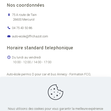
Nos coordonnées
75 A route de Tain
26600 Mercurol
04 75 43 50 86
auto-ecole@ffrchazot.com
Horaire standard telephonique
Du lundi au vendredi
10:00 - 12:00 / 14:00 - 17:00
Auto-école permis D pour car et bus Annecy -
Formation FCO,
renouvellement permis de conducteur routier Bourg-en-Bresse -
Formation permis C pour véhicules lourds Chambéry -
Auto-école
permis transport en commun pas cher Dijon -
Formation permis de
conduire poids lourds Grenoble -
Centre de formation permis CE Lons-
le-Saunier -
Centre de formation chauffeur poids lourds Lyon -
Centre
de formation permis CE Saint-Étienne -
Formation FCO et FIMO pour
conduite de poids lourds Valence
Nous utilisons des cookies pour vous garantir la meilleure expérience