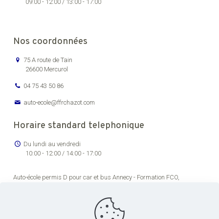
09:00 - 12:00 / 13:00 - 17:00
Nos coordonnées
75 A route de Tain
26600 Mercurol
04 75 43 50 86
auto-ecole@ffrchazot.com
Horaire standard telephonique
Du lundi au vendredi
10:00 - 12:00 / 14:00 - 17:00
Auto-école permis D pour car et bus Annecy -
Formation FCO,
renouvellement permis de conducteur routier Bourg-en-Bresse -
Formation permis C pour véhicules lourds Chambéry -
Auto-école
permis transport en commun pas cher Dijon -
Formation permis de
conduire poids lourds Grenoble -
Centre de formation permis CE Lons-