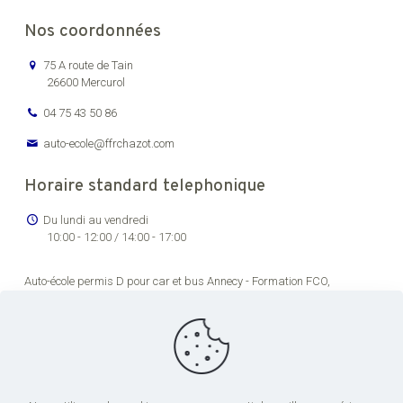
Nos coordonnées
75 A route de Tain
26600 Mercurol
04 75 43 50 86
auto-ecole@ffrchazot.com
Horaire standard telephonique
Du lundi au vendredi
10:00 - 12:00 / 14:00 - 17:00
Auto-école permis D pour car et bus Annecy -
Formation FCO,
renouvellement permis de conducteur routier Bourg-en-Bresse -
Formation permis C pour véhicules lourds Chambéry -
Auto-école
permis transport en commun pas cher Dijon -
Formation permis de
conduire poids lourds Grenoble -
Centre de formation permis CE Lons-
le-Saunier -
Centre de formation chauffeur poids lourds Lyon -
Centre
de formation permis CE Saint-Étienne -
Formation FCO et FIMO pour
conduite de poids lourds Valence