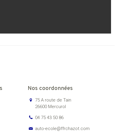
s
Nos coordonnées
75 A route de Tain
26600 Mercurol
04 75 43 50 86
auto-ecole@ffrchazot.com