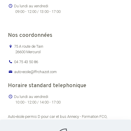
Du lundi au vendredi
09:00 - 12:00 / 13:00 - 17:00
Nos coordonnées
75 A route de Tain
26600 Mercurol
04 75 43 50 86
auto-ecole@ffrchazot.com
Horaire standard telephonique
Du lundi au vendredi
10:00 - 12:00 / 14:00 - 17:00
Auto-école permis D pour car et bus Annecy -
Formation FCO,
renouvellement permis de conducteur routier Bourg-en-Bresse -
Formation permis C pour véhicules lourds Chambéry -
Auto-école