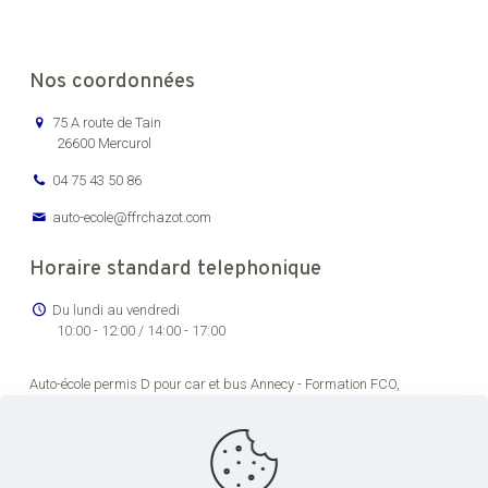
Nos coordonnées
75 A route de Tain
26600 Mercurol
04 75 43 50 86
auto-ecole@ffrchazot.com
Horaire standard telephonique
Du lundi au vendredi
10:00 - 12:00 / 14:00 - 17:00
Auto-école permis D pour car et bus Annecy -
Formation FCO,
renouvellement permis de conducteur routier Bourg-en-Bresse -
Formation permis C pour véhicules lourds Chambéry -
Auto-école
permis transport en commun pas cher Dijon -
Formation permis de
conduire poids lourds Grenoble -
Centre de formation permis CE Lons-
le-Saunier -
Centre de formation chauffeur poids lourds Lyon -
Centre