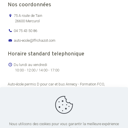
Nos coordonnées
75 A route de Tain
26600 Mercurol
04 75 43 50 86
auto-ecole@ffrchazot.com
Horaire standard telephonique
Du lundi au vendredi
10:00 - 12:00 / 14:00 - 17:00
Auto-école permis D pour car et bus Annecy -
Formation FCO,
renouvellement permis de conducteur routier Bourg-en-Bresse -
Formation permis C pour véhicules lourds Chambéry -
Auto-école
permis transport en commun pas cher Dijon -
Formation permis de
conduire poids lourds Grenoble -
Centre de formation permis CE Lons-
le-Saunier -
Centre de formation chauffeur poids lourds Lyon -
Centre
de formation permis CE Saint-Étienne -
Formation FCO et FIMO pour
conduite de poids lourds Valence
Nous utilisons des cookies pour vous garantir la meilleure expérience